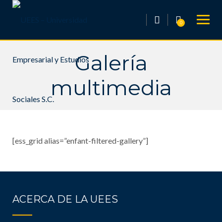
Skip
to
0
content
Galería
multimedia
[ess_grid alias=”enfant-filtered-gallery”]
ACERCA DE LA UEES